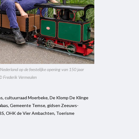
-Nederland op de feestelijke opening van 150 jaar
© Frederik Vermeulen
aas, cultuurraad Moerbeke, De Klomp De Klinge
s-Waas, Gemeente Temse, gidsen Zeeuws-
VBS, OHK de Vier Ambachten, Toerisme