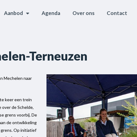
Aanbod
Agenda
Over ons
Contact
helen-Terneuzen
an Mechelen naar
e keer een trein
e over de Schelde,
e grens voorbij. De
aan de ontwikkeling
grens. Op initiatief