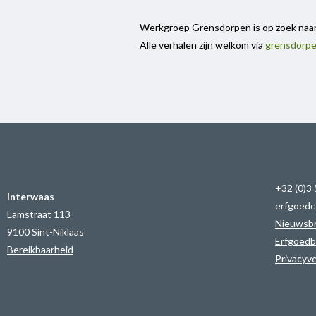
Werkgroep Grensdorpen is op zoek naar 
Alle verhalen zijn welkom via
grensdorp
+32 (0)3
Interwaas
erfgoedc
Lamstraat 113
Nieuwsbr
9100 Sint-Niklaas
Erfgoedb
Bereikbaarheid
Privacyve