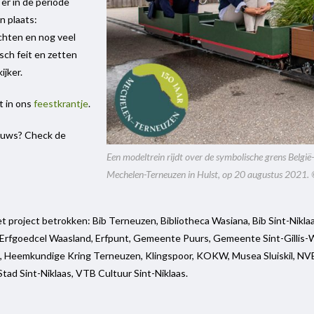
er in de periode
n plaats:
chten en nog veel
sch feit en zetten
ijker.
t in ons
feestkrantje
.
ieuws? Check de
Een modeltrein rijdt over de symbolische grens België
Mechelen-Terneuzen in Hulst, op 20 augustus 2021. 
et project betrokken: Bib Terneuzen, Bibliotheca Wasiana, Bib Sint-Nikl
, Erfgoedcel Waasland, Erfpunt, Gemeente Puurs, Gemeente Sint-Gilli
 Heemkundige Kring Terneuzen, Klingspoor, KOKW, Musea Sluiskil, N
tad Sint-Niklaas, VTB Cultuur Sint-Niklaas.