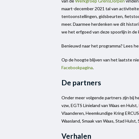
van de
Werkgroep GrensDorpen
vinden 
maart-december 2021 tal van activiteite
tentoonstellingen, gidsbeurten, fietsto
meer. Daarmee herdenken we dit histori
we het erfgoed van deze spoorlijn in de k
Benieuwd naar het programma? Lees he
Op de hoogte blijven van het laatste n
Facebookpagina
.
De partners
Onder meer volgende partners zijn bij h
vzw, EGTS Linieland van Waas en Hulst
Vlaanderen, Heemkundige Kring ERCUS,
Waasland, Smaak van Waas, Stad Hulst, S
Verhalen