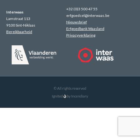
+32 (0)3 500 47 55
Interwaas
erfgoedcel@interwaas.be
Lamstraat 113
Nieuwsbrief
9100 Sint-Niklaas
Erfgoedbank Waasland
Bereikbaarheid
Privacyverklaring
© All rights reserved
Ignited
by
Incendiary