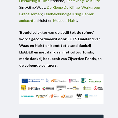
Heemkring d’Euzie
Stekene,
Heemkring De Kluize
Sint-Gillis-Waas,
De Klomp De Klinge
,
Werkgroep
GrensDorpen
;
Oudheidkundige Kring De vier
ambachten
Hulst en
Museum Hulst
.
‘Boudelo, lekker van de abdij tot de refuge’
wordt gecoördineerd door EGTS Linieland van
Waas en Hulst en komt tot stand dankzij
LEADER en met dank aan het cultuurfonds,
mede dankzij het Jacob van Zijverden Fonds, en
de volgende partners: