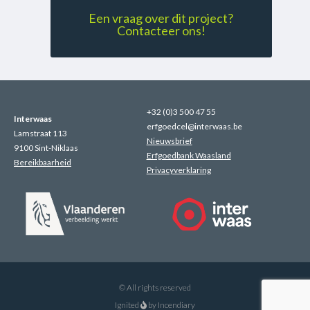
Een vraag over dit project?
Contacteer ons!
+32 (0)3 500 47 55
Interwaas
erfgoedcel@interwaas.be
Lamstraat 113
Nieuwsbrief
9100 Sint-Niklaas
Erfgoedbank Waasland
Bereikbaarheid
Privacyverklaring
© All rights reserved
Ignited
by
Incendiary