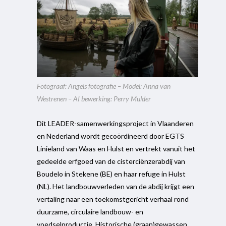
Fotograaf: Angels fotografie – Model: Anna van
Westrenen – AI bewerking: Perry Mulder
Dit LEADER-
samenwerkingsproject in Vlaanderen
en Nederland wordt gecoördineerd door EGTS
Linieland van Waas en Hulst en vertrekt vanuit het
gedeelde erfgoed van de cisterciënzerabdij van
Boudelo in Stekene (BE) en haar refuge in Hulst
(NL). Het landbouwverleden van de abdij krijgt een
vertaling naar een toekomstgericht verhaal rond
duurzame, circulaire landbouw- en
voedselproductie. Historische (graan)gewassen,