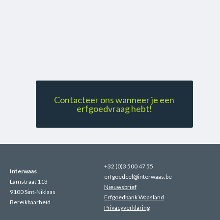
Contacteer ons wanneer je een
erfgoedvraag hebt!
+32 (0)3 500 47 55
Interwaas
erfgoedcel@interwaas.be
Lamstraat 113
Nieuwsbrief
9100 Sint-Niklaas
Erfgoedbank Waasland
Bereikbaarheid
Privacyverklaring